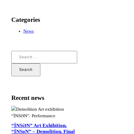
Categories
News
Search
for:
Recent news
“İNSƏN” Art Exhibition.
“İNSoN” – Demolition. Final